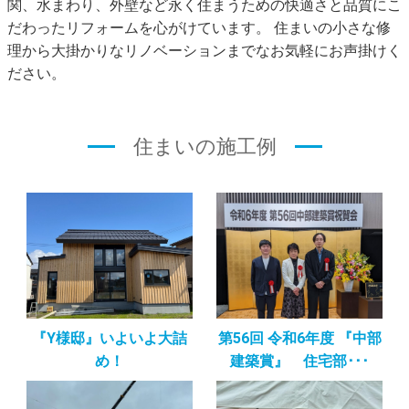
関、水まわり、外壁など永く住まうための快適さと品質にこ
だわったリフォームを心がけています。
住まいの小さな修
理から大掛かりなリノベーションまでなお気軽にお声掛けく
ださい。
住まいの施工例
『Y様邸』いよいよ大詰
第56回 令和6年度 『中部
め！
建築賞』 住宅部･･･