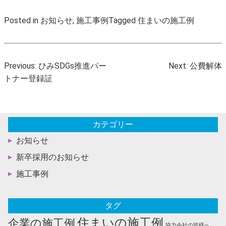
Posted in
お知らせ
,
施工事例
Tagged
住まいの施工例
投
Previous:
ひみSDGs推進パー
Next:
公費解体
稿
トナー登録証
ナ
ビ
ゲ
カテゴリー
ー
お知らせ
シ
ョ
新卒採用のお知らせ
ン
施工事例
タグ
住まいの施工例
企業の施工例
協力会社の皆様へ