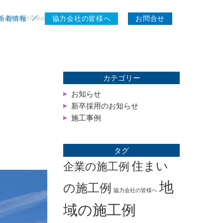
s-master/header.php
on line
32
新着情報
協力会社の皆様へ
お問合せ
カテゴリー
お知らせ
新卒採用のお知らせ
施工事例
タグ
住まい
企業の施工例
地
の施工例
協力会社の皆様へ
域の施工例