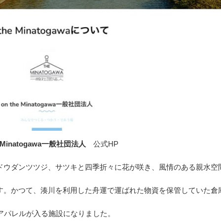
e Minatogawa一般社団法人
公式HP
ドウダンツツジ、サツキと四季折々に花が咲き、風情のある親水空
す。かつて、湊川を利用した舟運で運ばれた物資を保管していた倉
アパレルが入る施設になりました。