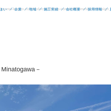
/azuma-kogyo.co/httpdocs/info/wp-content/themes/providesign_
まい
企業
地域
施工実績
会社概要
採用情報
inatogawa－