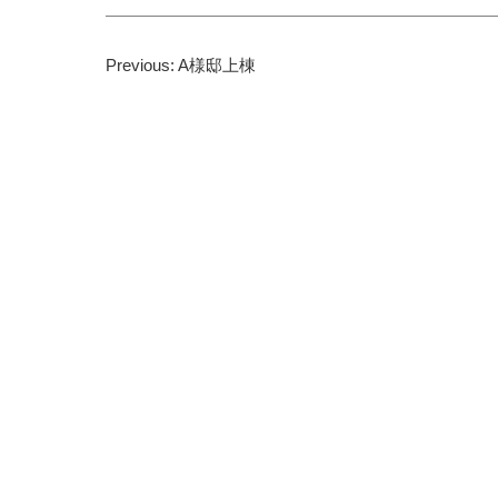
投
Previous:
A様邸上棟
稿
ナ
ビ
ゲ
ー
シ
ョ
ン