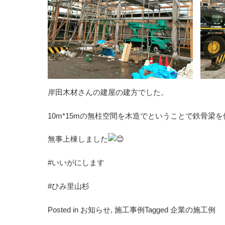
岸田木材さんの建屋の建方でした。
10m*15mの無柱空間を木造でということで鉄骨梁
無事上棟しました
#いいがにします
#ひみ里山杉
Posted in
お知らせ
,
施工事例
Tagged
企業の施工例