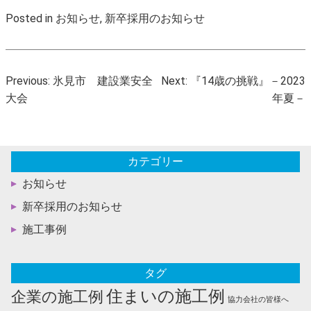
Posted in
お知らせ
,
新卒採用のお知らせ
投
Previous:
氷見市 建設業安全
Next:
『14歳の挑戦』－2023
稿
大会
年夏－
ナ
ビ
ゲ
カテゴリー
ー
お知らせ
シ
ョ
新卒採用のお知らせ
ン
施工事例
タグ
住まいの施工例
企業の施工例
協力会社の皆様へ