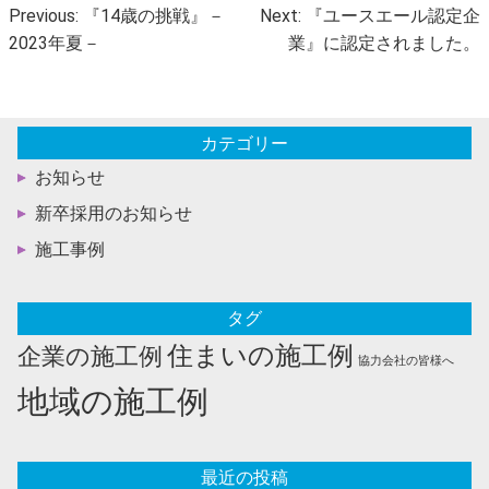
投
Previous:
『14歳の挑戦』－
Next:
『ユースエール認定企
稿
2023年夏－
業』に認定されました。
ナ
ビ
ゲ
カテゴリー
ー
お知らせ
シ
ョ
新卒採用のお知らせ
ン
施工事例
タグ
住まいの施工例
企業の施工例
協力会社の皆様へ
地域の施工例
最近の投稿