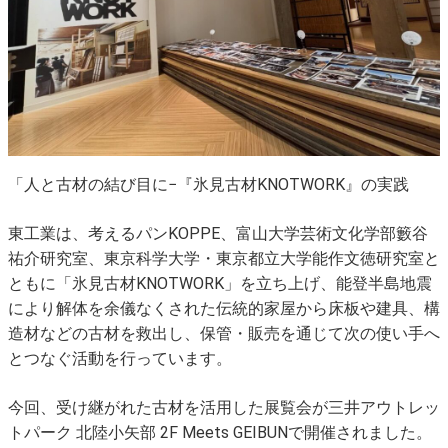
「人と古材の結び目に−『氷見古材KNOTWORK』の実践
東工業は、考えるパンKOPPE、富山大学芸術文化学部籔谷
祐介研究室、東京科学大学・東京都立大学能作文徳研究室と
ともに「氷見古材KNOTWORK」を立ち上げ、能登半島地震
により解体を余儀なくされた伝統的家屋から床板や建具、構
造材などの古材を救出し、保管・販売を通じて次の使い手へ
とつなぐ活動を行っています。
今回、受け継がれた古材を活用した展覧会が三井アウトレッ
トパーク 北陸小矢部 2F Meets GEIBUNで開催されました。