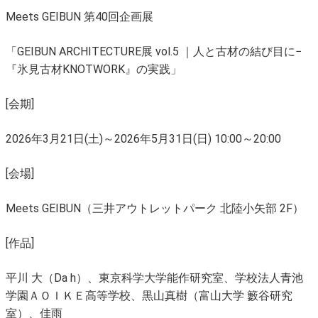
Meets GEIBUN 第40回企画展
「GEIBUN ARCHITECTURE展 vol.5 ｜人と古材の結び目に−
『氷見古材KNOTWORK』の実践」
[会期]
2026年3月21日(土)～2026年5月31日(日) 10:00～20:00
[会場]
Meets GEIBUN（三井アウトレットパーク 北陸小矢部 2F）
[作品]
平川 大（Da h）、東京科学大学能作研究室、学校法人青池
学園ＡＯＩＫＥ高等学校、黒山真樹（富山大学 籔谷研究
室）、佳雨