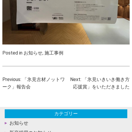
Posted in
お知らせ
,
施工事例
投
Previous:
「氷見古材ノットワ
Next:
「氷見いきいき働き方
稿
ーク」報告会
応援賞」をいただきました
ナ
ビ
ゲ
カテゴリー
ー
お知らせ
シ
ョ